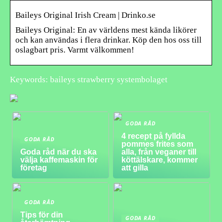
Baileys Original Irish Cream | Drinko.se
Baileys Original: En av världens mest kända likörer
och kan användas i flera drinkar. Köp den hos oss till
oslagbart pris. Varmt välkommen!
Keywords: baileys strawberry systembolaget
GODA RÅD
4 recept på fyllda
GODA RÅD
pommes frites som
Goda råd när du ska
alla, från veganer till
välja kaffemaskin för
köttälskare, kommer
företag
att gilla
GODA RÅD
Tips för din
GODA RÅD