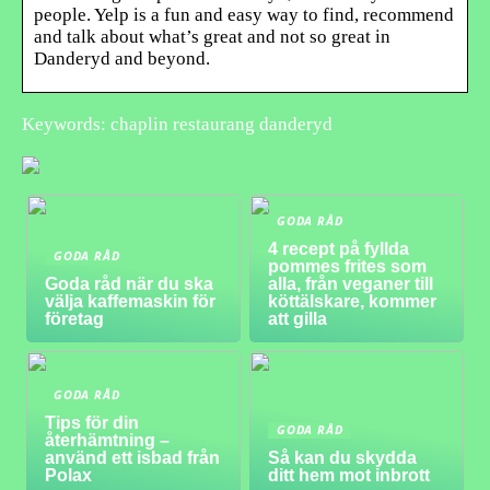
people. Yelp is a fun and easy way to find, recommend
and talk about what’s great and not so great in
Danderyd and beyond.
Keywords: chaplin restaurang danderyd
GODA RÅD
4 recept på fyllda
GODA RÅD
pommes frites som
Goda råd när du ska
alla, från veganer till
välja kaffemaskin för
köttälskare, kommer
företag
att gilla
GODA RÅD
Tips för din
GODA RÅD
återhämtning –
använd ett isbad från
Så kan du skydda
Polax
ditt hem mot inbrott