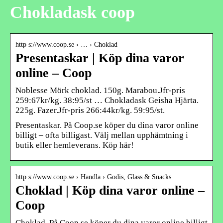
Chokladask coop
http s://www.coop.se › … › Choklad
Presentaskar | Köp dina varor
online – Coop
Noblesse Mörk choklad. 150g. Marabou.Jfr-pris
259:67kr/kg. 38:95/st … Chokladask Geisha Hjärta.
225g. Fazer.Jfr-pris 266:44kr/kg. 59:95/st.
Presentaskar. På Coop.se köper du dina varor online
billigt – ofta billigast. Välj mellan upphämtning i
butik eller hemleverans. Köp här!
http s://www.coop.se › Handla › Godis, Glass & Snacks
Choklad | Köp dina varor online –
Coop
Choklad. På Coop.se köper du dina varor online billigt