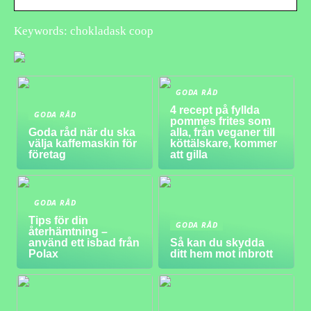
Keywords: chokladask coop
GODA RÅD
4 recept på fyllda
GODA RÅD
pommes frites som
Goda råd när du ska
alla, från veganer till
välja kaffemaskin för
köttälskare, kommer
företag
att gilla
GODA RÅD
Tips för din
GODA RÅD
återhämtning –
använd ett isbad från
Så kan du skydda
Polax
ditt hem mot inbrott