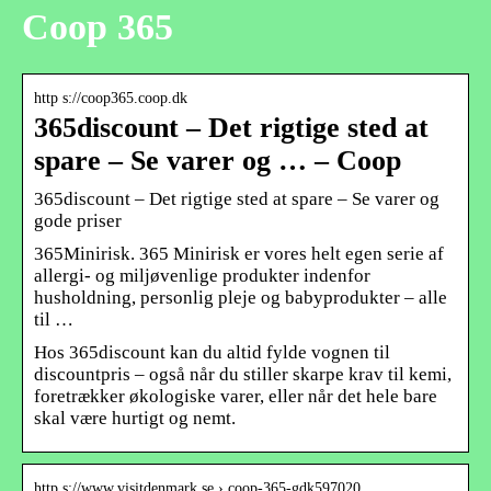
Coop 365
http s://coop365.coop.dk
365discount – Det rigtige sted at
spare – Se varer og … – Coop
365discount – Det rigtige sted at spare – Se varer og
gode priser
365Minirisk. 365 Minirisk er vores helt egen serie af
allergi- og miljøvenlige produkter indenfor
husholdning, personlig pleje og babyprodukter – alle
til …
Hos 365discount kan du altid fylde vognen til
discountpris – også når du stiller skarpe krav til kemi,
foretrækker økologiske varer, eller når det hele bare
skal være hurtigt og nemt.
http s://www.visitdenmark.se › coop-365-gdk597020