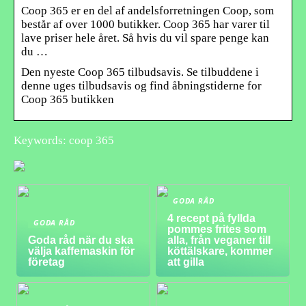
Coop 365 er en del af andelsforretningen Coop, som
består af over 1000 butikker. Coop 365 har varer til
lave priser hele året. Så hvis du vil spare penge kan
du …
Den nyeste Coop 365 tilbudsavis. Se tilbuddene i
denne uges tilbudsavis og find åbningstiderne for
Coop 365 butikken
Keywords: coop 365
GODA RÅD
4 recept på fyllda
GODA RÅD
pommes frites som
Goda råd när du ska
alla, från veganer till
välja kaffemaskin för
köttälskare, kommer
företag
att gilla