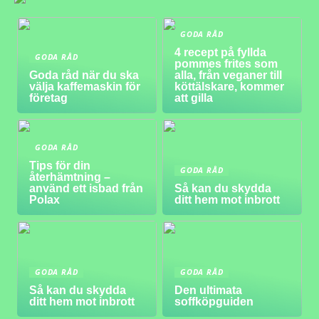
GODA RÅD
4 recept på fyllda
GODA RÅD
pommes frites som
Goda råd när du ska
alla, från veganer till
välja kaffemaskin för
köttälskare, kommer
företag
att gilla
GODA RÅD
Tips för din
GODA RÅD
återhämtning –
använd ett isbad från
Så kan du skydda
Polax
ditt hem mot inbrott
GODA RÅD
GODA RÅD
Så kan du skydda
Den ultimata
ditt hem mot inbrott
soffköpguiden