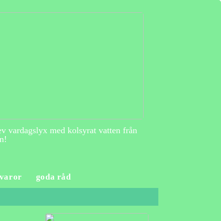
v vardagslyx med kolsyrat vatten från
n!
varor
goda råd