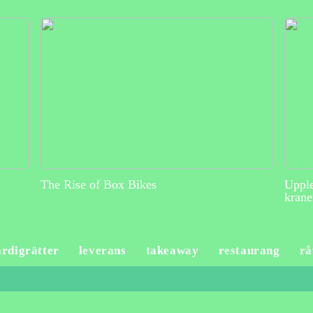
The Rise of Box Bikes
Upple
krane
ärdigrätter
leverans
takeaway
restaurang
rå