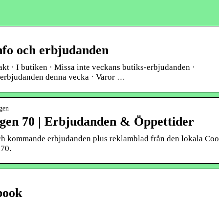
nfo och erbjudanden
kt · I butiken · Missa inte veckans butiks-erbjudanden ·
a erbjudanden denna vecka · Varor …
agen
gen 70 | Erbjudanden & Öppettider
 och kommande erbjudanden plus reklamblad från den lokala Co
 70.
book