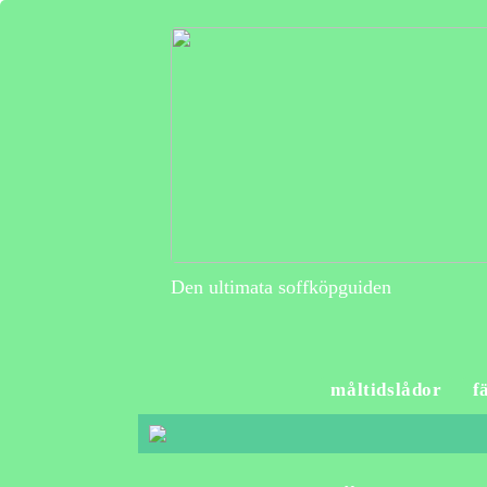
Den ultimata soffköpguiden
måltidslådor
f