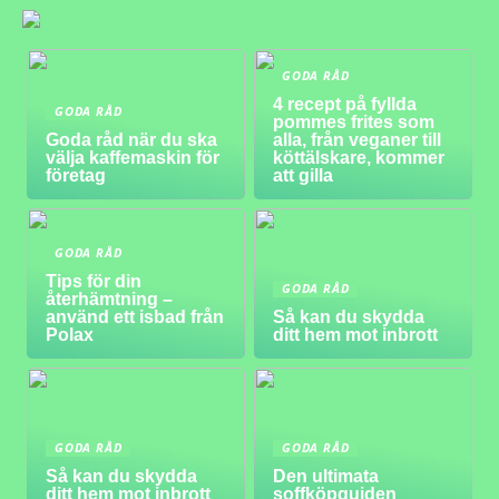
GODA RÅD
4 recept på fyllda
GODA RÅD
pommes frites som
Goda råd när du ska
alla, från veganer till
välja kaffemaskin för
köttälskare, kommer
företag
att gilla
GODA RÅD
Tips för din
GODA RÅD
återhämtning –
använd ett isbad från
Så kan du skydda
Polax
ditt hem mot inbrott
GODA RÅD
GODA RÅD
Så kan du skydda
Den ultimata
ditt hem mot inbrott
soffköpguiden