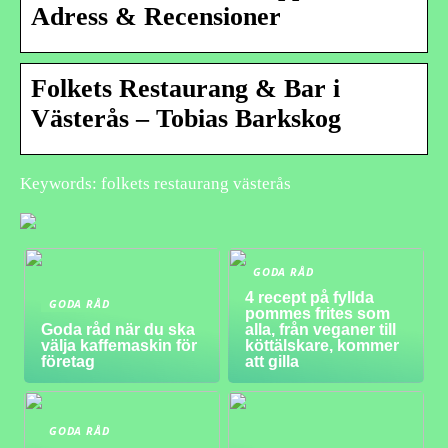
Adress & Recensioner
Folkets Restaurang & Bar i
Västerås – Tobias Barkskog
Keywords: folkets restaurang västerås
GODA RÅD
4 recept på fyllda
GODA RÅD
pommes frites som
Goda råd när du ska
alla, från veganer till
välja kaffemaskin för
köttälskare, kommer
företag
att gilla
GODA RÅD