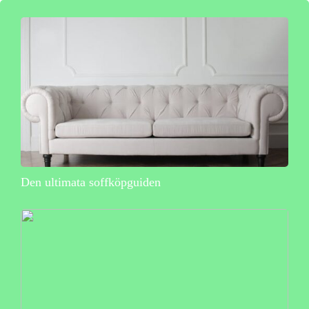
Den ultimata soffköpguiden