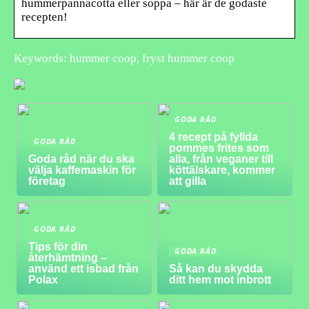
hummerpannacotta eller soppa – här är de godaste
recepten!
Keywords: hummer coop, fryst hummer coop
GODA RÅD
4 recept på fyllda
GODA RÅD
pommes frites som
Goda råd när du ska
alla, från veganer till
välja kaffemaskin för
köttälskare, kommer
företag
att gilla
GODA RÅD
Tips för din
GODA RÅD
återhämtning –
använd ett isbad från
Så kan du skydda
Polax
ditt hem mot inbrott