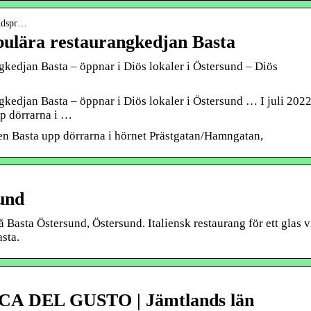
andspr…
pulära restaurangkedjan Basta
gkedjan Basta – öppnar i Diös lokaler i Östersund – Diös
kedjan Basta – öppnar i Diös lokaler i Östersund … I juli 202
pp dörrarna i …
ngen Basta upp dörrarna i hörnet Prästgatan/Hamngatan,
und
 Basta Östersund, Östersund. Italiensk restaurang för ett glas v
asta.
CA DEL GUSTO | Jämtlands län