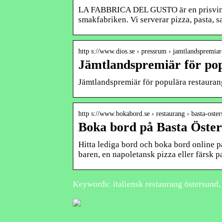
LA FABBRICA DEL GUSTO är en prisvinna
smakfabriken. Vi serverar pizza, pasta, s
http s://www.dios.se › pressrum › jamtlandspremia
Jämtlandspremiär för pop
Jämtlandspremiär för populära restauran
http s://www.bokabord.se › restaurang › basta-oste
Boka bord på Basta Öster
Hitta lediga bord och boka bord online på
baren, en napoletansk pizza eller färsk pa
Keywords: italiensk restaurang östersund, 