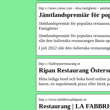
http s://news.cision.com › dios-fastigheter › jamtl
Jämtlandspremiär för po
Jämtlandspremiär för populära restauran
Fastigheter
Jämtlandspremiär för populära restaurang
slår den italienska restaurangen Basta u
I juli 2022 slår den italienska restaura
http s://fjallripanrestaurang.se
Ripan Restaurang Östers
Hitta lediga bord och boka bord online på
baren, en napoletansk pizza eller färsk p
http s://www.lafabbricadelgusto.se
Restaurang | LA FABBRI