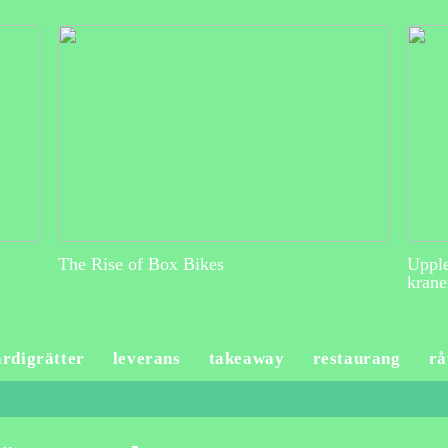
The Rise of Box Bikes
Upple
krane
ärdigrätter
leverans
takeaway
restaurang
rå