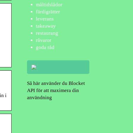
måltidslådor
färdigrätter
leverans
takeaway
restaurang
råvaror
2
goda råd
Så här använder du Blocket
API för att maximera din
in i
användning