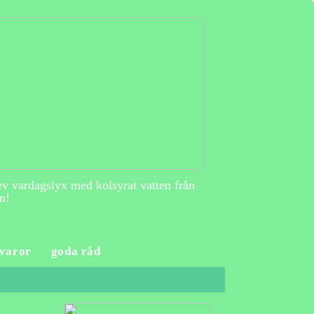
v vardagslyx med kolsyrat vatten från
n!
varor
goda råd