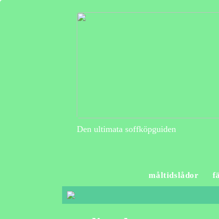
Den ultimata soffköpguiden
måltidslådor
f