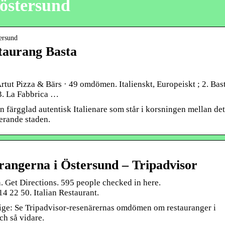
 östersund
tersund
staurang Basta
Artut Pizza & Bärs · 49 omdömen. Italienskt, Europeiskt ; 2. Bas
 3. La Fabbrica …
n färgglad autentisk Italienare som står i korsningen mellan det
serande staden.
urangerna i Östersund – Tripadvisor
. Get Directions. 595 people checked in here.
4 22 50. Italian Restaurant.
erige: Se Tripadvisor-resenärernas omdömen om restauranger i
ch så vidare.