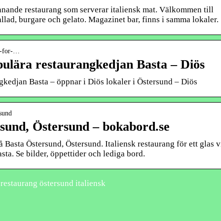
nde restaurang som serverar italiensk mat. Välkommen till
allad, burgare och gelato. Magazinet bar, finns i samma lokaler.
r-for-…
ulära restaurangkedjan Basta – Diös
gkedjan Basta – öppnar i Diös lokaler i Östersund – Diös
rsund
sund, Östersund – bokabord.se
 Basta Östersund, Östersund. Italiensk restaurang för ett glas v
sta. Se bilder, öppettider och lediga bord.
restaurang östersund italiensk