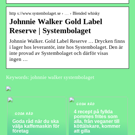
http s://www.systembolaget.se › … › Blended whisky
Johnnie Walker Gold Label
Reserve | Systembolaget
Johnnie Walker. Gold Label Reserve … Drycken finns
i lager hos leverantör, inte hos Systembolaget. Den är
inte provad av Systembolaget och därför visas
ingen …
Keywords: johnnie walker systembolaget
GODA RÅD
4 recept på fyllda
GODA RÅD
pommes frites som
Goda råd när du ska
alla, från veganer till
välja kaffemaskin för
köttälskare, kommer
företag
att gilla