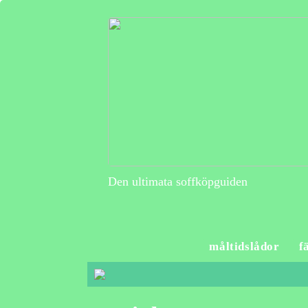
Den ultimata soffköpguiden
måltidslådor
f