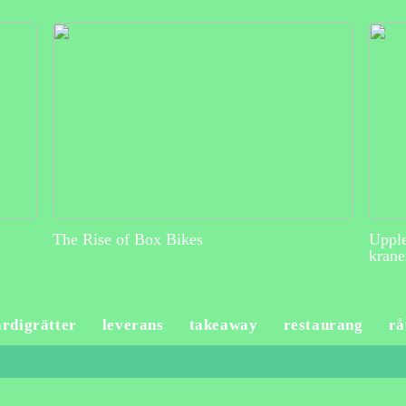
The Rise of Box Bikes
Upple
krane
ärdigrätter
leverans
takeaway
restaurang
rå