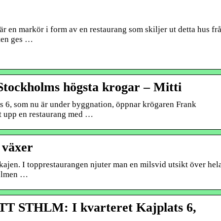
 en markör i form av en restaurang som skiljer ut detta hus fr
eten ges …
 Stockholms högsta krogar – Mitti
6, som nu är under byggnation, öppnar krögaren Frank
t upp en restaurang med …
 växer
kajen. I topprestaurangen njuter man en milsvid utsikt över hel
holmen …
 STHLM: I kvarteret Kajplats 6,