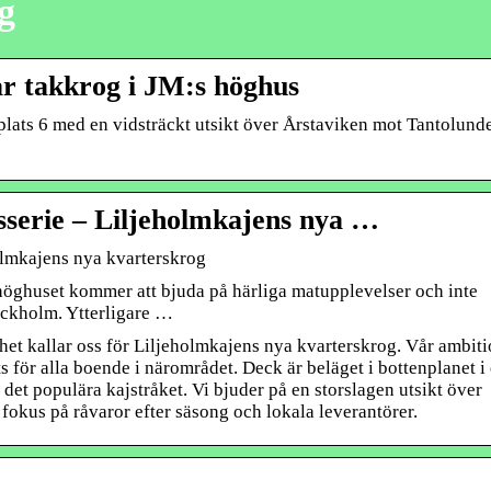
g
 takkrog i JM:s höghus
lats 6 med en vidsträckt utsikt över Årstaviken mot Tantolund
serie – Liljeholmkajens nya …
olmkajens nya kvarterskrog
höghuset kommer att bjuda på härliga matupplevelser och inte
ockholm. Ytterligare …
thet kallar oss för Liljeholmkajens nya kvarterskrog. Vår ambit
ats för alla boende i närområdet. Deck är beläget i bottenplanet i
det populära kajstråket. Vi bjuder på en storslagen utsikt över
okus på råvaror efter säsong och lokala leverantörer.