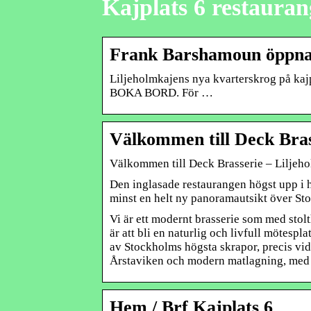
Kajplats 6 restauran
Frank Barshamoun öppnar
Liljeholmkajens nya kvarterskrog på kajp
BOKA BORD. För …
Välkommen till Deck Bras
Välkommen till Deck Brasserie – Liljeh
Den inglasade restaurangen högst upp i 
minst en helt ny panoramautsikt över St
Vi är ett modernt brasserie som med stol
är att bli en naturlig och livfull mötespl
av Stockholms högsta skrapor, precis vid 
Årstaviken och modern matlagning, med f
Hem / Brf Kajplats 6