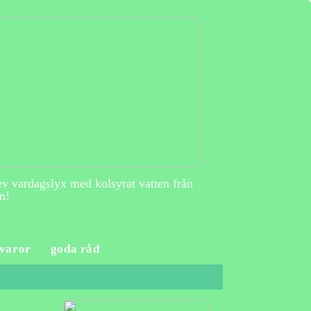
v vardagslyx med kolsyrat vatten från
n!
varor
goda råd