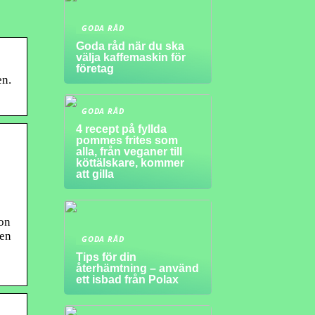
GODA RÅD
Goda råd när du ska
välja kaffemaskin för
företag
en.
GODA RÅD
4 recept på fyllda
pommes frites som
alla, från veganer till
köttälskare, kommer
att gilla
ion
 en
GODA RÅD
Tips för din
återhämtning – använd
ett isbad från Polax