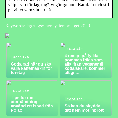
väljer vin för lagring? Vi går igenom:Karaktär och stil
på viner som vinner på
Keywords: lagringsviner systembolaget 2020
GODA RÅD
4 recept på fyllda
GODA RÅD
pommes frites som
Goda råd när du ska
alla, från veganer till
välja kaffemaskin för
köttälskare, kommer
företag
att gilla
GODA RÅD
Tips för din
GODA RÅD
återhämtning –
använd ett isbad från
Så kan du skydda
Polax
ditt hem mot inbrott