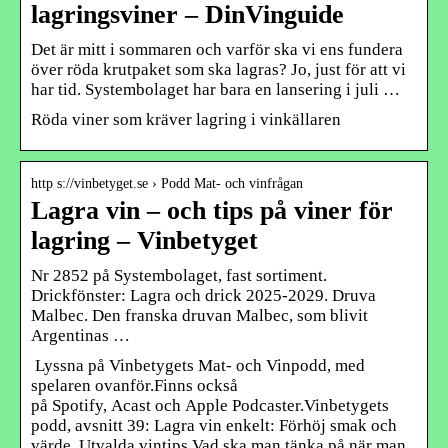
lagringsviner – DinVinguide
Det är mitt i sommaren och varför ska vi ens fundera
över röda krutpaket som ska lagras? Jo, just för att vi
har tid. Systembolaget har bara en lansering i juli …
Röda viner som kräver lagring i vinkällaren
http s://vinbetyget.se › Podd Mat- och vinfrågan
Lagra vin – och tips på viner för
lagring – Vinbetyget
Nr 2852 på Systembolaget, fast sortiment.
Drickfönster: Lagra och drick 2025-2029. Druva
Malbec. Den franska druvan Malbec, som blivit
Argentinas …
Lyssna på Vinbetygets Mat- och Vinpodd, med
spelaren ovanför.Finns också
på Spotify, Acast och Apple Podcaster.Vinbetygets
podd, avsnitt 39: Lagra vin enkelt: Förhöj smak och
värde. Utvalda vintips.Vad ska man tänka på när man