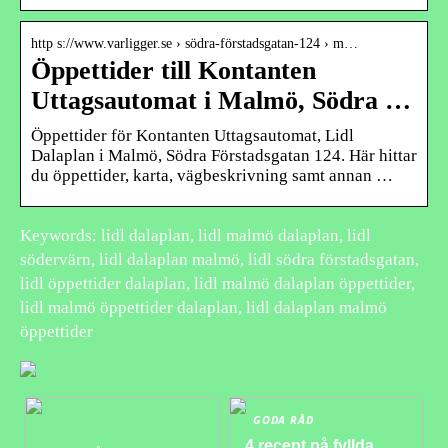
http s://www.varligger.se › södra-förstadsgatan-124 › m…
Öppettider till Kontanten
Uttagsautomat i Malmö, Södra …
Öppettider för Kontanten Uttagsautomat, Lidl
Dalaplan i Malmö, Södra Förstadsgatan 124. Här hittar
du öppettider, karta, vägbeskrivning samt annan …
Keywords: lidl dalaplan, lidl malmö dalaplan, lidl
södervärn, lidl dalaplan malmö, lidl södra förstadsgatan,
lidl öppettider dalaplan, lidl malmö dalaplan öppettider,
lidl malmö öppettider dalaplan, lidl dalaplan malmö
öppettider
GODA RÅD
4 recept på fyllda