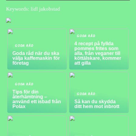
Keywords: lidl jakobstad
GODA RÅD
4 recept på fyllda
GODA RÅD
pommes frites som
Goda råd när du ska
alla, från veganer till
välja kaffemaskin för
köttälskare, kommer
företag
att gilla
GODA RÅD
Tips för din
GODA RÅD
återhämtning –
använd ett isbad från
Så kan du skydda
Polax
ditt hem mot inbrott