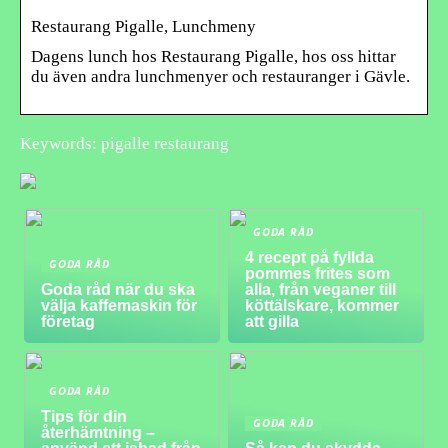
Restaurang Pigalle, Lunchmeny
Dagens lunch hos Restaurang Pigalle, hos oss hittar
du även andra lunchmenyer och restauranger i Gävle.
Keywords: pigalle restaurang
GODA RÅD
4 recept på fyllda
GODA RÅD
pommes frites som
Goda råd när du ska
alla, från veganer till
välja kaffemaskin för
köttälskare, kommer
företag
att gilla
GODA RÅD
Tips för din
GODA RÅD
återhämtning –