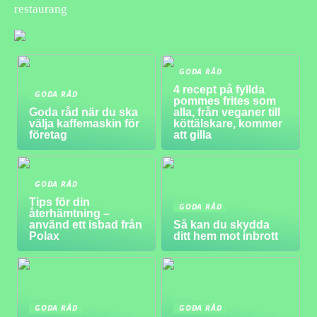
restaurang
GODA RÅD
4 recept på fyllda
GODA RÅD
pommes frites som
Goda råd när du ska
alla, från veganer till
välja kaffemaskin för
köttälskare, kommer
företag
att gilla
GODA RÅD
Tips för din
GODA RÅD
återhämtning –
använd ett isbad från
Så kan du skydda
Polax
ditt hem mot inbrott
GODA RÅD
GODA RÅD