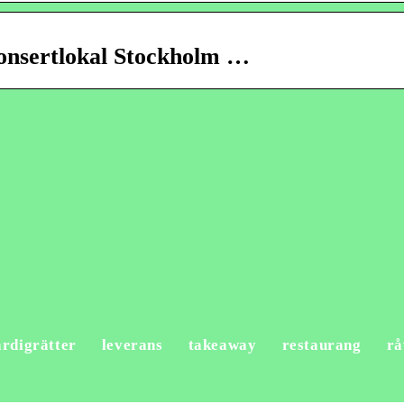
onsertlokal Stockholm …
ärdigrätter
leverans
takeaway
restaurang
rå