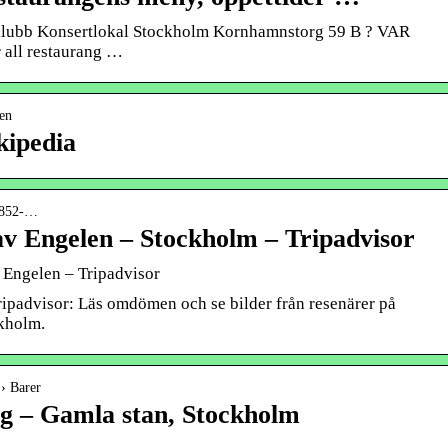
tklubb Konsertlokal Stockholm Kornhamnstorg 59 B ? VAR
 all restaurang …
len
kipedia
89852-…
av Engelen – Stockholm – Tripadvisor
v Engelen – Tripadvisor
ripadvisor: Läs omdömen och se bilder från resenärer på
ckholm.
 › Barer
g – Gamla stan, Stockholm