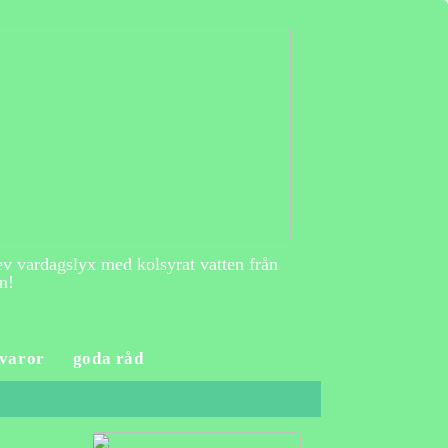
v vardagslyx med kolsyrat vatten från
n!
varor
goda råd