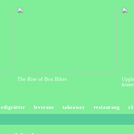
The Rise of Box Bikes
Upple
krane
ärdigrätter
leverans
takeaway
restaurang
rå