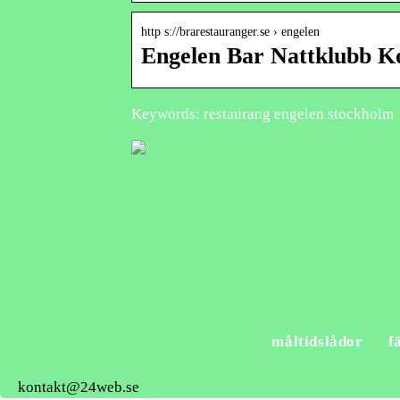
http s://brarestauranger.se › engelen
Engelen Bar Nattklubb K
Keywords: restaurang engelen stockholm
måltidslådor
f
kontakt@24web.se