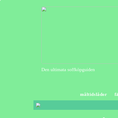
Den ultimata soffköpguiden
måltidslådor
f