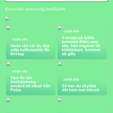
Keywords: restaurang hundfjället
GODA RÅD
4 recept på fyllda
GODA RÅD
pommes frites som
Goda råd när du ska
alla, från veganer till
välja kaffemaskin för
köttälskare, kommer
företag
att gilla
GODA RÅD
Tips för din
GODA RÅD
återhämtning –
använd ett isbad från
Så kan du skydda
Polax
ditt hem mot inbrott