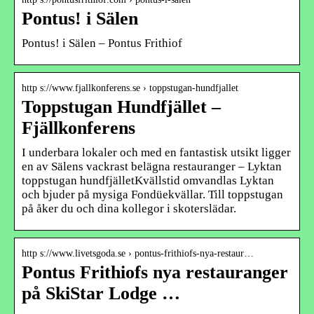
Pontus! i Sälen
Pontus! i Sälen – Pontus Frithiof
http s://www.fjallkonferens.se › toppstugan-hundfjallet
Toppstugan Hundfjället –
Fjällkonferens
I underbara lokaler och med en fantastisk utsikt ligger
en av Sälens vackrast belägna restauranger – Lyktan
toppstugan hundfjälletKvällstid omvandlas Lyktan
och bjuder på mysiga Fondüekvällar. Till toppstugan
på åker du och dina kollegor i skoterslädar.
http s://www.livetsgoda.se › pontus-frithiofs-nya-restaur…
Pontus Frithiofs nya restauranger
på SkiStar Lodge …