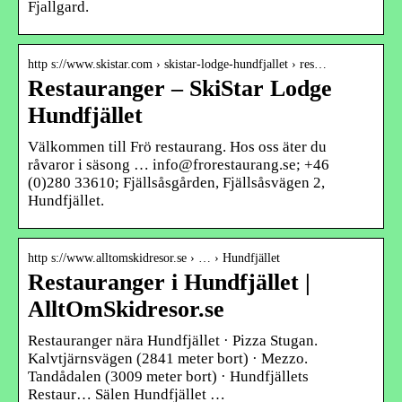
Fjallgard.
http s://www.skistar.com › skistar-lodge-hundfjallet › res…
Restauranger – SkiStar Lodge
Hundfjället
Välkommen till Frö restaurang. Hos oss äter du
råvaror i säsong … info@frorestaurang.se; +46
(0)280 33610; Fjällsåsgården, Fjällsåsvägen 2,
Hundfjället.
http s://www.alltomskidresor.se › … › Hundfjället
Restauranger i Hundfjället |
AlltOmSkidresor.se
Restauranger nära Hundfjället · Pizza Stugan.
Kalvtjärnsvägen (2841 meter bort) · Mezzo.
Tandådalen (3009 meter bort) · Hundfjällets
Restaur… Sälen Hundfjället …