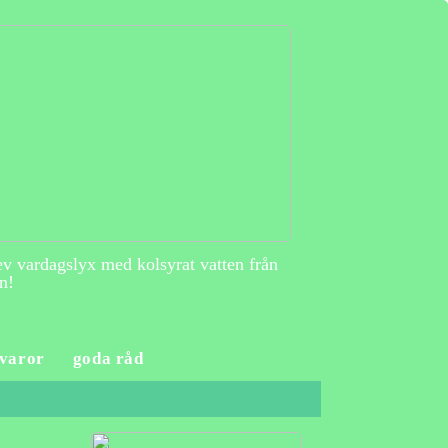
v vardagslyx med kolsyrat vatten från
n!
varor
goda råd