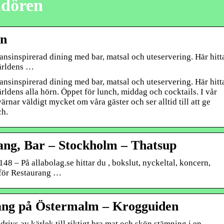
dören
en
nsinspirerad dining med bar, matsal och uteservering. Här hitt
världens …
nsinspirerad dining med bar, matsal och uteservering. Här hitt
världens alla hörn. Öppet för lunch, middag och cocktails. I vår
rnar väldigt mycket om våra gäster och ser alltid till att ge
ch.
g, Bar – Stockholm – Thatsup
 På allabolag.se hittar du , bokslut, nyckeltal, koncern,
 för Restaurang …
ng på Östermalm – Krogguiden
drivs av kärlek till riktigt bra mat och skön stämning i en