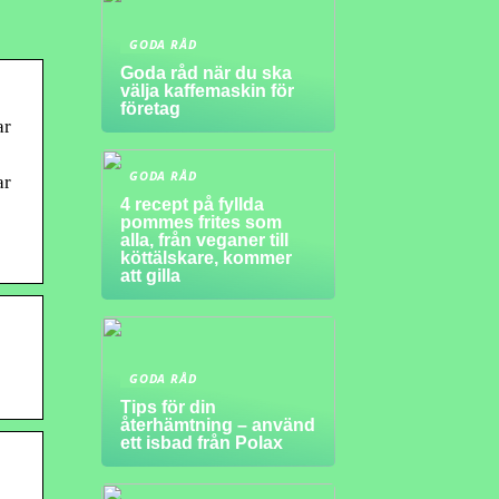
GODA RÅD
Goda råd när du ska
välja kaffemaskin för
företag
ar
GODA RÅD
ar
4 recept på fyllda
pommes frites som
alla, från veganer till
köttälskare, kommer
att gilla
GODA RÅD
Tips för din
återhämtning – använd
ett isbad från Polax