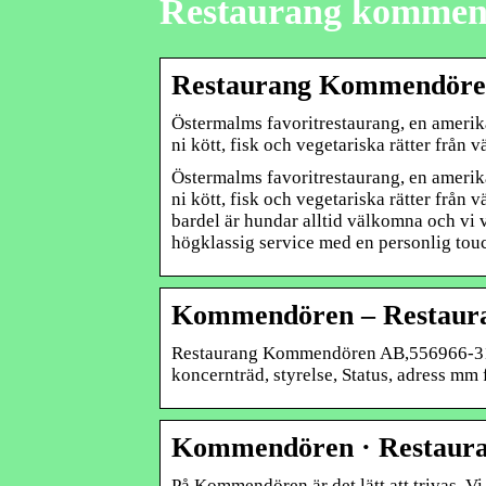
Restaurang kommen
Restaurang Kommendör
Östermalms favoritrestaurang, en amerika
ni kött, fisk och vegetariska rätter från 
Östermalms favoritrestaurang, en amerika
ni kött, fisk och vegetariska rätter från 
bardel är hundar alltid välkomna och vi vä
högklassig service med en personlig tou
Kommendören – Restauran
Restaurang Kommendören AB,556966-3148 –
koncernträd, styrelse, Status, adress mm
Kommendören · Restaura
På Kommendören är det lätt att trivas. Vi 