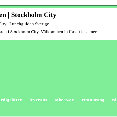
n | Stockholm City
ity | Lunchguiden Sverige
en i Stockholm City. Välkommen in för att läsa mer.
ärdigrätter
leverans
takeaway
restaurang
rå