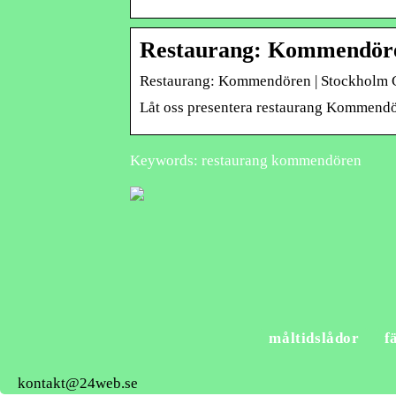
Restaurang: Kommendöre
Restaurang: Kommendören | Stockholm C
Låt oss presentera restaurang Kommendör
Keywords: restaurang kommendören
måltidslådor
f
kontakt@24web.se