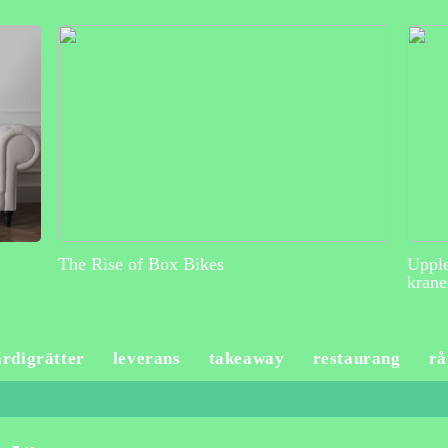
The Rise of Box Bikes
Upple
krane
ärdigrätter
leverans
takeaway
restaurang
rå