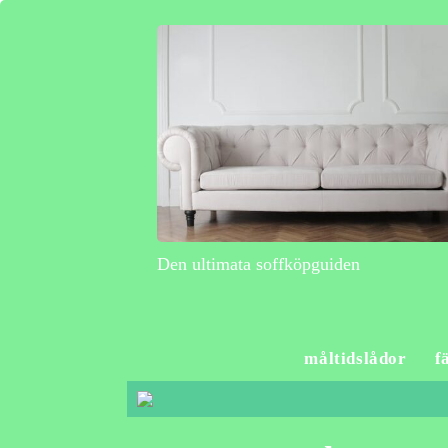
Den ultimata soffköpguiden
måltidslådor
f