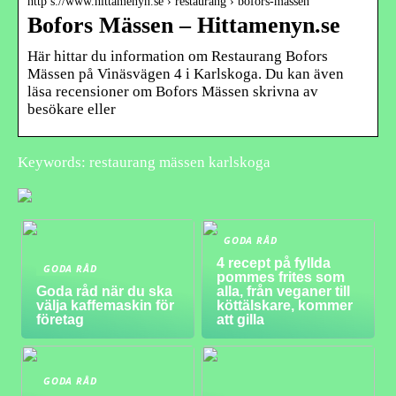
http s://www.hittamenyn.se › restaurang › bofors-massen
Bofors Mässen – Hittamenyn.se
Här hittar du information om Restaurang Bofors
Mässen på Vinäsvägen 4 i Karlskoga. Du kan även
läsa recensioner om Bofors Mässen skrivna av
besökare eller
Keywords: restaurang mässen karlskoga
GODA RÅD
4 recept på fyllda
GODA RÅD
pommes frites som
Goda råd när du ska
alla, från veganer till
välja kaffemaskin för
köttälskare, kommer
företag
att gilla
GODA RÅD