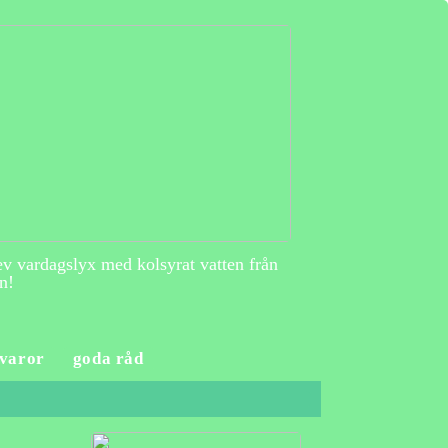
v vardagslyx med kolsyrat vatten från
n!
varor
goda råd