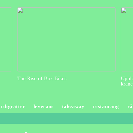
The Rise of Box Bikes
Upple
krane
ärdigrätter
leverans
takeaway
restaurang
rå