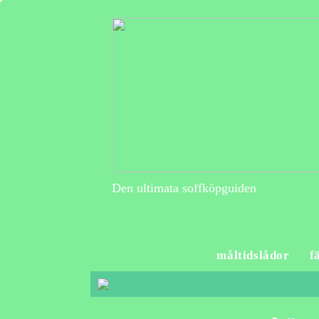
Den ultimata soffköpguiden
måltidslådor
f