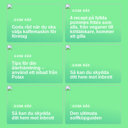
GODA RÅD
4 recept på fyllda
GODA RÅD
pommes frites som
Goda råd när du ska
alla, från veganer till
välja kaffemaskin för
köttälskare, kommer
företag
att gilla
GODA RÅD
Tips för din
GODA RÅD
återhämtning –
använd ett isbad från
Så kan du skydda
Polax
ditt hem mot inbrott
GODA RÅD
GODA RÅD
Så kan du skydda
Den ultimata
ditt hem mot inbrott
soffköpguiden