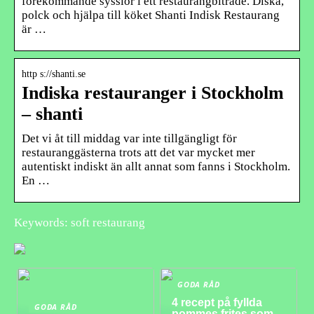
förekommande sysslor i ett restaurangbiträde. Diska,
polck och hjälpa till köket Shanti Indisk Restaurang
är …
http s://shanti.se
Indiska restauranger i Stockholm
– shanti
Det vi åt till middag var inte tillgängligt för
restauranggästerna trots att det var mycket mer
autentiskt indiskt än allt annat som fanns i Stockholm.
En …
Keywords: soft restaurang
GODA RÅD
4 recept på fyllda
GODA RÅD
pommes frites som