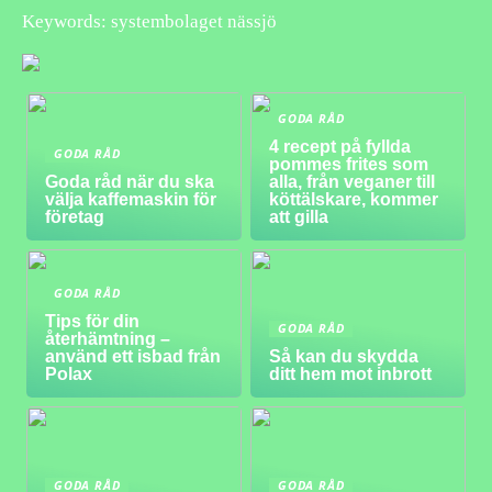
Keywords: systembolaget nässjö
GODA RÅD
4 recept på fyllda
GODA RÅD
pommes frites som
Goda råd när du ska
alla, från veganer till
välja kaffemaskin för
köttälskare, kommer
företag
att gilla
GODA RÅD
Tips för din
GODA RÅD
återhämtning –
använd ett isbad från
Så kan du skydda
Polax
ditt hem mot inbrott
GODA RÅD
GODA RÅD