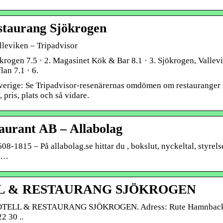
estaurang Sjökrogen
lleviken – Tripadvisor
krogen 7.5 · 2. Magasinet Kök & Bar 8.1 · 3. Sjökrogen, Vallev
lan 7.1 · 6.
Sverige: Se Tripadvisor-resenärernas omdömen om restauranger 
pris, plats och så vidare.
taurant AB – Allabolag
-1815 – På allabolag.se hittar du , bokslut, nyckeltal, styrels
l …
L & RESTAURANG SJÖKROGEN
HOTELL & RESTAURANG SJÖKROGEN. Adress: Rute Hamnbac
2 30 ..