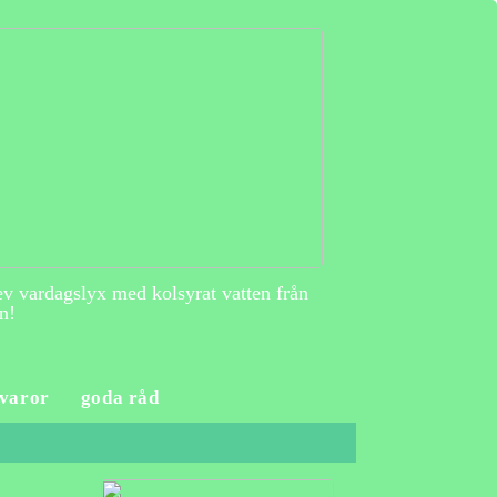
v vardagslyx med kolsyrat vatten från
n!
varor
goda råd