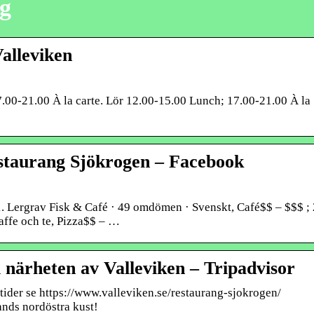
ng
alleviken
7.00-21.00 À la carte. Lör 12.00-15.00 Lunch; 17.00-21.00 À la
estaurang Sjökrogen – Facebook
1. Lergrav Fisk & Café · 49 omdömen · Svenskt, Café$$ – $$$ ; 
ffe och te, Pizza$$ – …
 närheten av Valleviken – Tripadvisor
tider se https://www.valleviken.se/restaurang-sjokrogen/
ands nordöstra kust!