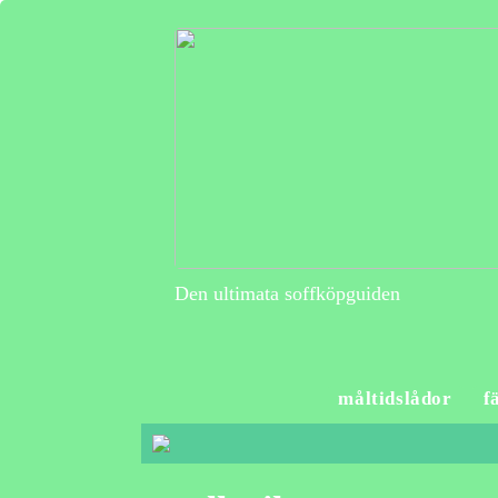
Den ultimata soffköpguiden
måltidslådor
f