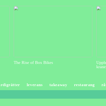
The Rise of Box Bikes
Upple
krane
ärdigrätter
leverans
takeaway
restaurang
rå