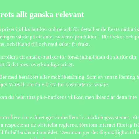
rots allt ganska relevant
a priser i olika butiker online och för detta har de flesta nätbuti
ningen värde på ett antal av deras produkter – för flickor och p
, och ibland till och med säker fri frakt.
trollera ett antal e-butiker för försäljning innan du slutför din
 att få det mest överkomliga priset.
ller med betalkort eller mobilbetalning. Som en annan lösning 
pel ViaBill, om du vill stå för kostnaderna senare.
an du helst titta på e-butikens villkor, men ibland är detta inte
 kontrollera om e-företaget är medlem i e-märkningssystemet, ef
n respekterar de officiella reglerna, förutom internet företag fr
ll förhållandena i området. Dessutom ger det dig möjlighet till 