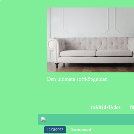
Den ultimata soffköpguiden
måltidslådor
f
12/08/2022
Uncategorized