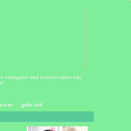
v vardagslyx med kolsyrat vatten från
n!
varor
goda råd