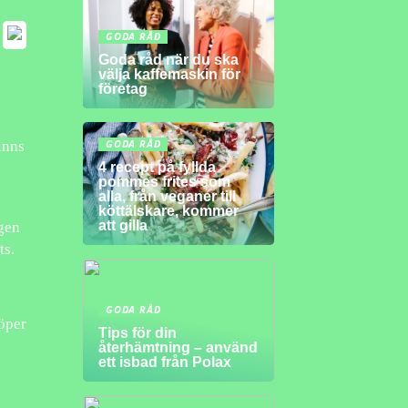
GODA RÅD
Goda råd när du ska
välja kaffemaskin för
företag
inns
GODA RÅD
4 recept på fyllda
pommes frites som
alla, från veganer till
köttälskare, kommer
att gilla
igen
ts.
GODA RÅD
köper
Tips för din
återhämtning – använd
ett isbad från Polax