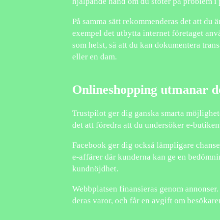
hjälpande hand om du stöter på problem i
På samma sätt rekommenderas det att du är 
exempel det utbytta internet företaget anv
som helst, så att du kan dokumentera trans
eller en dam.
Onlineshopping utmanar d
Trustpilot ger dig ganska smarta möjlighe
det att föredra att du undersöker e-butike
Facebook ger dig också lämpligare chanser 
e-affärer där kunderna kan ge en bedömnin
kundnöjdhet.
Webbplatsen finansieras genom annonser. 
deras varor, och får en avgift om besökare