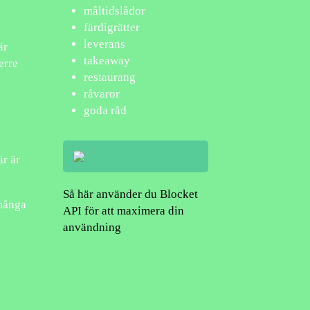
måltidslådor
färdigrätter
l
leverans
är
takeaway
erre
restaurang
råvaror
goda råd
är är
Så här använder du Blocket
 många
API för att maximera din
användning