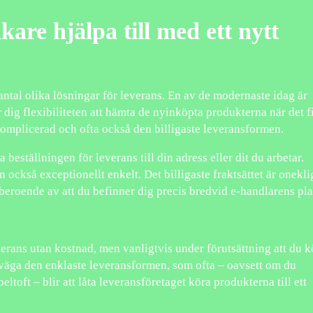
are hjälpa till med ett nytt
t antal olika lösningar för leverans. En av de modernaste idag är
er dig flexibiliteten att hämta de nyinköpta produkterna när det f
okomplicerad och ofta också den billigaste leveransformen.
a beställningen för leverans till din adress eller dit du arbetar.
n också exceptionellt enkelt. Det billigaste fraktsättet är onekl
 beroende av att du befinner dig precis bredvid e-handlarens pla
verans utan kostnad, men vanligtvis under förutsättning att du 
rväga den enklaste leveransformen, som ofta – oavsett om du
ltoft – blir att låta leveransföretaget köra produkterna till ett