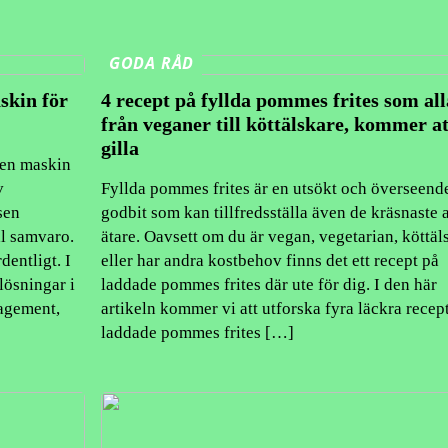
GODA RÅD
skin för
4 recept på fyllda pommes frites som all
från veganer till köttälskare, kommer at
gilla
 en maskin
v
Fyllda pommes frites är en utsökt och överseend
sen
godbit som kan tillfredsställa även de kräsnaste 
al samvaro.
ätare. Oavsett om du är vegan, vegetarian, köttäl
dentligt. I
eller har andra kostbehov finns det ett recept på
ösningar i
laddade pommes frites där ute för dig. I den här
nagement,
artikeln kommer vi att utforska fyra läckra recep
laddade pommes frites […]