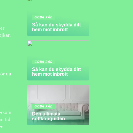
GODA RÅD
Så kan du skydda ditt
ker
hem mot inbrott
ojkar,
GODA RÅD
Så kan du skydda ditt
bör du
hem mot inbrott
GODA RÅD
tersom
Den ultimata
soffköpguiden
ån tid
en